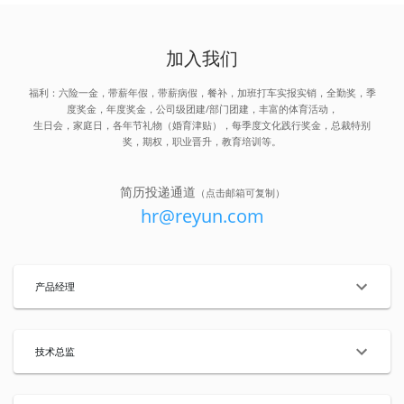
加入我们
福利：六险一金，带薪年假，带薪病假，餐补，加班打车实报实销，全勤奖，季
度奖金，年度奖金，公司级团建/部门团建，丰富的体育活动，
生日会，家庭日，各年节礼物（婚育津贴），每季度文化践行奖金，总裁特别
奖，期权，职业晋升，教育培训等。
简历投递通道
（点击邮箱可复制）
hr@reyun.com
产品经理
招聘地点
北京
申请职位
技术总监
职责