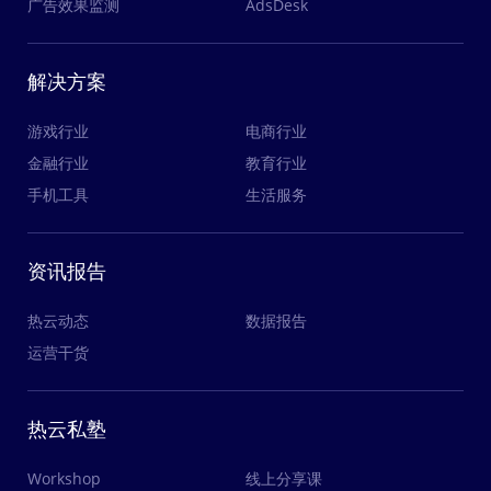
职位要求
广告效果监测
AdsDesk
2.全面负责业务区域的日常管理工作
3.至少熟练运用Java、Scala、C++、Python语言中的一种
3.制订业务区域内的销售策略和销售计划（年、季、月）
4.4年以上算法相关工作经验，有2年以上hadoop/Hive/Spark实际项目开发经验
1.有至少4年的Java编程经验
4.组织和指导销售人员的工作，对销售人员的业绩进行考评
5.善于利用MapReduce、Spark等分布式技术完成数据挖掘和数据分析的任务
2.熟悉大规模集群开发经验者优先
5.对销售工作的监察，处理客户问题，审核业务往来单位，建立信息反馈制度
6.了解Mahout、MLLib等机器学习相关技术，有在实际项目中使用过更佳
3.熟悉NoSql应用（比如Redis）的开发经验者优先
解决方案
6.定期总结工作，并向VP提交工作报告
7.熟悉数据挖掘任务的各个流程，包括数据清洗、数据分析、训练、生成、上线、效果评估等
4.熟悉大数据存储技术（比如Hadoop等）者优先
7.根据市场需求不断调整销售政策，管理制度和销售计划
8.具有较强的学习能力、逻辑分析能力、问题排查能力、沟通能力、自我驱动动力
8.领导开展业务区域内市场调查与市场预测、策划等工作
游戏行业
电商行业
加分项
职位要求
金融行业
教育行业
1.有自动化测试Jenkins使用者优先
1.全日制本科以上学历，市场营销、计算机相关专业
2.熟读过Hadoop/Mahout/Spark源码者优先
手机工具
生活服务
2.有互联网产品销售经验优先， SaaS软件销售经验优先；有游戏供应商、APP、行业等资源优
3.有Deep Learning、KDD应用实践经验优先
先
3.5年以上销售经验，3年销售管理经验，具有丰富的客户资源，有良好的团队管理能力和项目
运作经验
资讯报告
4.能承受销售带来的压力，客户服务意识强，对业绩指标负责
5.形象良好，性格开朗，思维活跃，逻辑性强
热云动态
数据报告
运营干货
热云私塾
Workshop
线上分享课